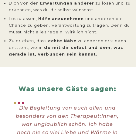
Dich von den
Erwartungen anderer
zu lösen und zu
erkennen, was du dir selbst wünschst.
Loszulassen,
Hilfe anzunehmen
und anderen die
Chance zu geben, Verantwortung zu tragen. Denn du
musst nicht alles regeln. Wirklich nicht.
Zu erleben, dass
echte Nähe
zu anderen erst dann
entsteht, wenn
du mit dir selbst und dem, was
gerade ist, verbunden sein kannst.
Was unsere Gäste sagen:
Die Begleitung von euch allen und
Die
besonders von den Therapeut:innen,
We
war unglaublich schön. Ich habe
mö
noch nie so viel Liebe und Wärme in
auc