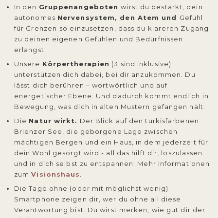
In den
Gruppenangeboten
wirst du bestärkt, dein
autonomes
Nervensystem, den Atem und
Gefühl
für Grenzen
so einzusetzen, dass du klareren Zugang
zu deinen eigenen Gefühlen und Bedürfnissen
erlangst.
Unsere
Körpertherapien
(3 sind inklusive)
unterstützen dich dabei, bei dir anzukommen. Du
lässt dich berühren – wortwörtlich und auf
energetischer Ebene. Und dadurch kommt endlich in
Bewegung, was dich in alten Mustern gefangen hält.
Die
Natur wirkt.
Der Blick auf den türkisfarbenen
Brienzer See, die geborgene Lage zwischen
mächtigen Bergen und ein Haus, in dem jederzeit für
dein Wohl gesorgt wird - all das hilft dir, loszulassen
und in dich selbst zu entspannen. Mehr Informationen
zum
Visionshaus
.
Die Tage ohne (oder mit möglichst wenig)
Smartphone zeigen dir, wer du ohne all diese
Verantwortung bist. Du wirst merken, wie gut dir der