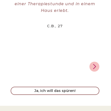
einer Therapiestunde und in einem
B
Haus erlebt.
B
se
C.B., 27
Ja, ich will das spüren!